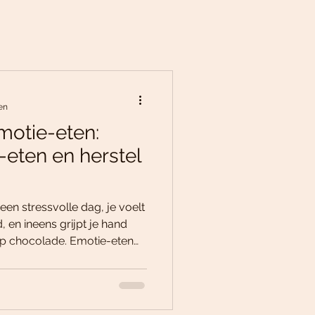
en
motie-eten:
eten en herstel
 een stressvolle dag, je voelt
d, en ineens grijpt je hand
eep chocolade. Emotie-eten
nnen en voor je het weet, zit
eilijk uitkomt. Maar wat als
ontrole kunt terugpakken? Dat
aar! In