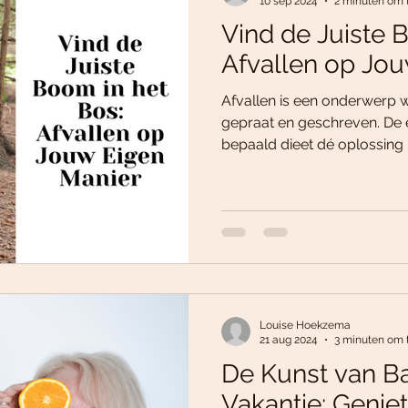
10 sep 2024
2 minuten om 
Vind de Juiste 
Afvallen op Jo
Afvallen is een onderwerp 
gepraat en geschreven. De 
bepaald dieet dé oplossing 
Louise Hoekzema
21 aug 2024
3 minuten om 
De Kunst van Ba
Vakantie: Genie