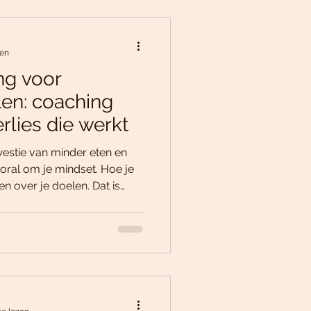
hoe jij die balans weer kunt
zen
ng voor
len: coaching
rlies die werkt
kwestie van minder eten en
ral om je mindset. Hoe je
en over je doelen. Dat is
r succesvol afvallen om de
e mee in mijn verhaal en geef
jouw afvalsproces een boost
gkerende kilo’s voorgoed
go! Waarom coaching voor
k is Je hebt vast al van