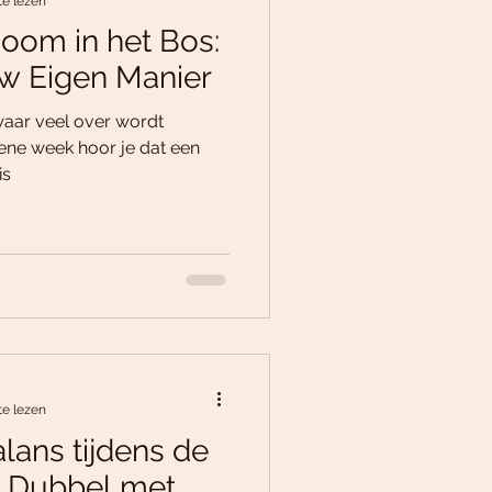
te lezen
Boom in het Bos:
uw Eigen Manier
waar veel over wordt
ene week hoor je dat een
is
te lezen
lans tijdens de
t Dubbel met