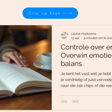
Grip op Eten
Louise Hoekzema
13 apr
4 minuten om te lez
Controle over e
Overwin emotie-
balans
Je kent het vast wel: je hebt
je verdrietig of juist verveel
naar die zak chips of die r
sluipt ongemerkt je leven bi
je in een patroon waar je mo
ik je vertel dat jij wél de c
je emotie eten de baas worden kunt? Ja, echt w