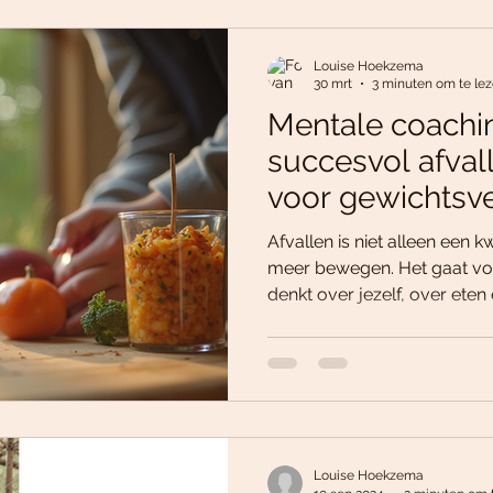
deze blog neem ik je mee in 
herstellen. Klaar om t
Louise Hoekzema
30 mrt
3 minuten om te le
Mentale coachi
succesvol afval
voor gewichtsve
Afvallen is niet alleen een 
meer bewegen. Het gaat voo
denkt over jezelf, over eten 
waar mentale coaching voo
hoek komt kijken. Ik neem j
je praktische tips om ook 
te geven. Klaar om die teru
vaarwel te zeggen? Let’s 
gewichtsverlies zo belangrij
Louise Hoekzema