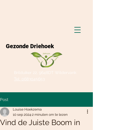
Gezonde Driehoek
Brilduiker 22, 9648DT Wildervank
Tel: 0683045653
Post
Louise Hoekzema
10 sep 2024
2 minuten om te lezen
Vind de Juiste Boom in