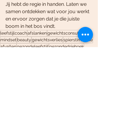
Jij hebt de regie in handen. Laten we 
samen ontdekken wat voor jou werkt 
en ervoor zorgen dat je die juiste 
boom in het bos vindt.
leefstijlcoach
afslanken
gewichtsconsulent
mindset
beauty
gewichtsverlies
spierstimulatie
afvallen
gezondeleefstijl
gezondedriehoek
veendam
wildervank
Alles weergeven
Recente blogposts