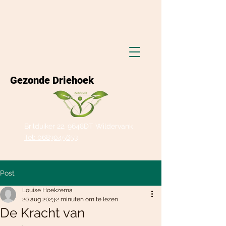
Gezonde Driehoek
Brilduiker 22, 9648DT Wildervank
Tel: 0683045653
Post
Louise Hoekzema
20 aug 2023
2 minuten om te lezen
De Kracht van