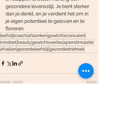
gezondere levensstijl. Je bent sterker 
dan je denkt, en je verdient het om in 
je eigen potentieel te geloven en te 
floreren.
leefstijlcoach
afslanken
gewichtsconsulent
mindset
beauty
gewichtsverlies
spierstimulatie
afvallen
gezondeleefstijl
gezondedriehoek
Alles weergeven
Recente blogposts