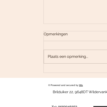
Opmerkingen
Plaats een opmerking...
Controle over emotie-eten:
Overwin emotie-eten en
herstel balans
© Powered and secured by
Wix
Brilduiker 22, 9648DT Wilderva
Tel: 0683045653