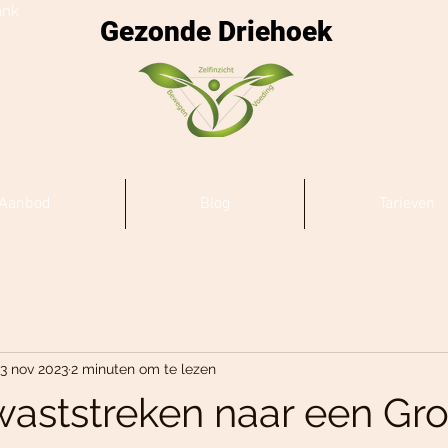
ank
Gezonde Driehoek
Aanbod
Blog
Tarieven
13 nov 2023
2 minuten om te lezen
waststreken naar een Gro