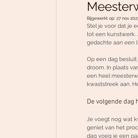
Meester
Bijgewerkt op:
27 nov 202
Stel je voor dat j
tot een kunstwerk. 
gedachte aan een le
Op een dag besluit 
droom. In plaats va
een heel meesterwe
kwaststreek aan. Het
De volgende dag h
Je voegt nog wat kw
geniet van het proce
dag voeg je een paa