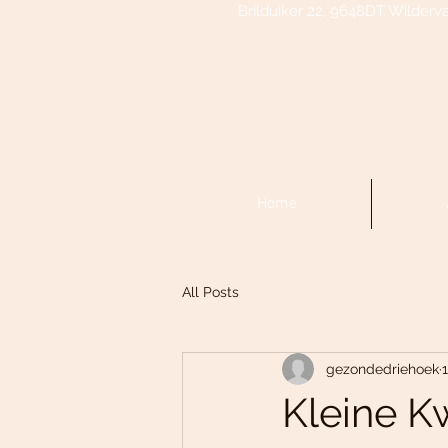
Brilduiker 22, 9648DT Wilderv
Home
All Posts
gezondedriehoek
Kleine K