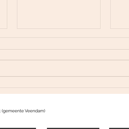
Mentale coaching voor
Vind
succesvol afvallen:
Bos:
coaching voor
Eige
gewichtsverlies die werkt
nk (gemeente Veendam)