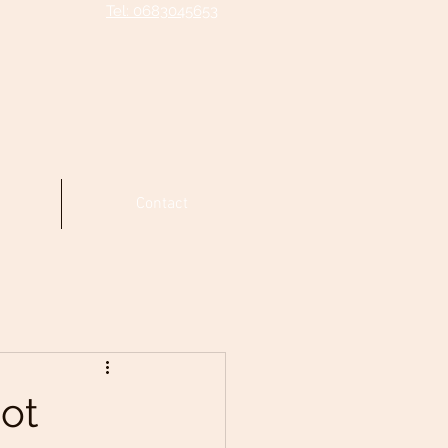
Tel: 0683045653
Contact
ot