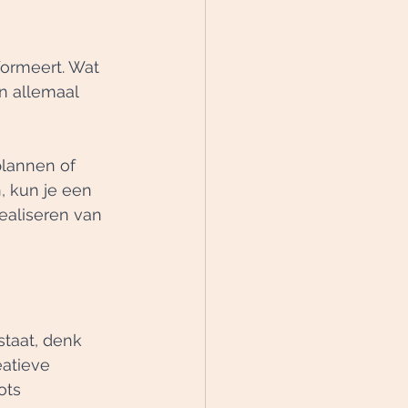
formeert. Wat 
n allemaal 
plannen of 
, kun je een 
ealiseren van 
staat, denk 
eatieve 
ots 