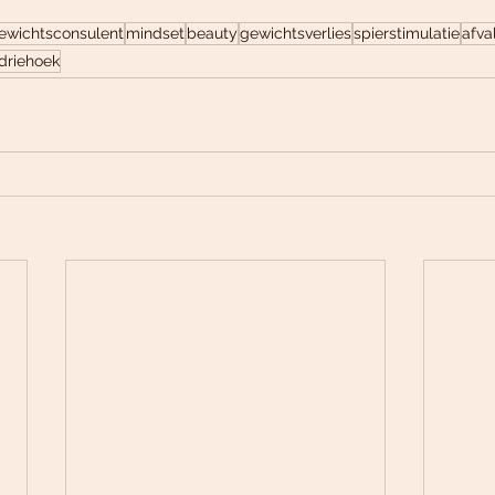
ewichtsconsulent
mindset
beauty
gewichtsverlies
spierstimulatie
afva
driehoek