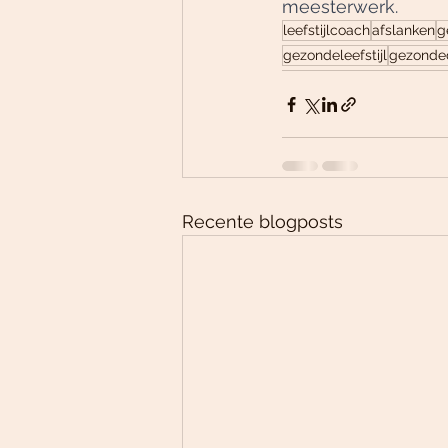
meesterwerk.
leefstijlcoach
afslanken
g
gezondeleefstijl
gezonde
Recente blogposts