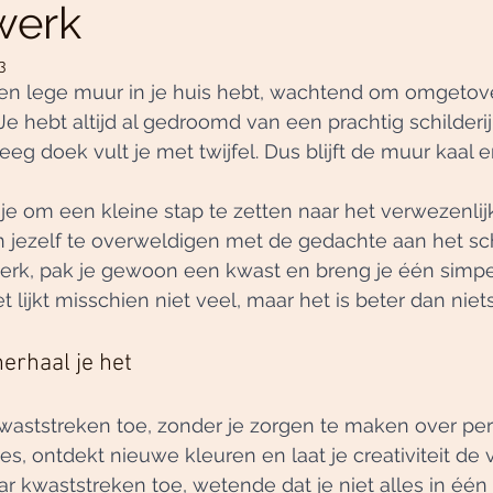
werk
3
e een lege muur in je huis hebt, wachtend om omgetov
Je hebt altijd al gedroomd van een prachtig schilderij
eg doek vult je met twijfel. Dus blijft de muur kaal 
je om een kleine stap te zetten naar het verwezenlij
n jezelf te overweldigen met de gedachte aan het sc
rk, pak je gewoon een kwast en breng je één simpe
 lijkt misschien niet veel, maar het is beter dan niets
erhaal je het
aststreken toe, zonder je zorgen te maken over perf
s, ontdekt nieuwe kleuren en laat je creativiteit de vr
r kwaststreken toe, wetende dat je niet alles in één 