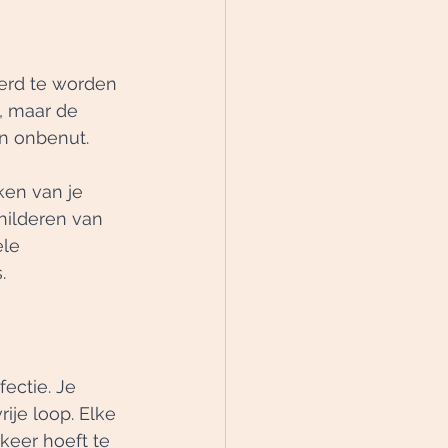
erd te worden 
, maar de 
en onbenut.
ken van je 
hilderen van 
le 
.
ectie. Je 
ije loop. Elke 
keer hoeft te 