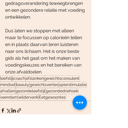
gedragsverandering teweegbrengen 
en een gezondere relatie met voeding 
ontwikkelen.
Dus laten we stoppen met alleen 
maar te focussen op calorieën tellen 
en in plaats daarvan leren luisteren 
naar ons lichaam. Het is onze beste 
gids als het gaat om het maken van 
voedingskeuzes en het bereiken van 
onze afvaldoelen.
leefstijlcoach
afslanken
gewichtsconsulent
mindset
beauty
gewichtsverlies
spierstimulatie
afvallen
gezondeleefstijl
gezondedriehoek
veendam
wildervank
Eetgewoontes