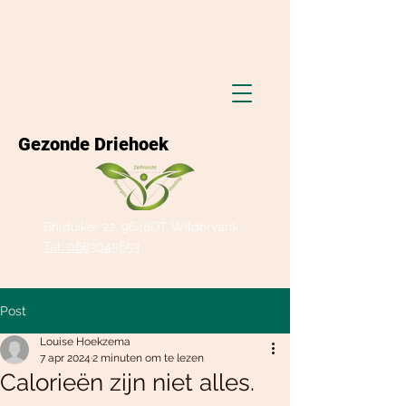
Gezonde Driehoek
Brilduiker 22, 9648DT Wildervank
Tel: 0683045653
Post
Louise Hoekzema
7 apr 2024
2 minuten om te lezen
Calorieën zijn niet alles.